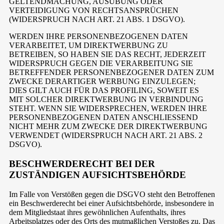
GELTENDMACHUNG, AUSÜBUNG ODER
VERTEIDIGUNG VON RECHTSANSPRÜCHEN
(WIDERSPRUCH NACH ART. 21 ABS. 1 DSGVO).
WERDEN IHRE PERSONENBEZOGENEN DATEN
VERARBEITET, UM DIREKTWERBUNG ZU
BETREIBEN, SO HABEN SIE DAS RECHT, JEDERZEIT
WIDERSPRUCH GEGEN DIE VERARBEITUNG SIE
BETREFFENDER PERSONENBEZOGENER DATEN ZUM
ZWECKE DERARTIGER WERBUNG EINZULEGEN;
DIES GILT AUCH FÜR DAS PROFILING, SOWEIT ES
MIT SOLCHER DIREKTWERBUNG IN VERBINDUNG
STEHT. WENN SIE WIDERSPRECHEN, WERDEN IHRE
PERSONENBEZOGENEN DATEN ANSCHLIESSEND
NICHT MEHR ZUM ZWECKE DER DIREKTWERBUNG
VERWENDET (WIDERSPRUCH NACH ART. 21 ABS. 2
DSGVO).
BESCHWERDE­RECHT BEI DER
ZUSTÄNDIGEN AUFSICHTS­BEHÖRDE
Im Falle von Verstößen gegen die DSGVO steht den Betroffenen
ein Beschwerderecht bei einer Aufsichtsbehörde, insbesondere in
dem Mitgliedstaat ihres gewöhnlichen Aufenthalts, ihres
Arbeitsplatzes oder des Orts des mutmaßlichen Verstoßes zu. Das