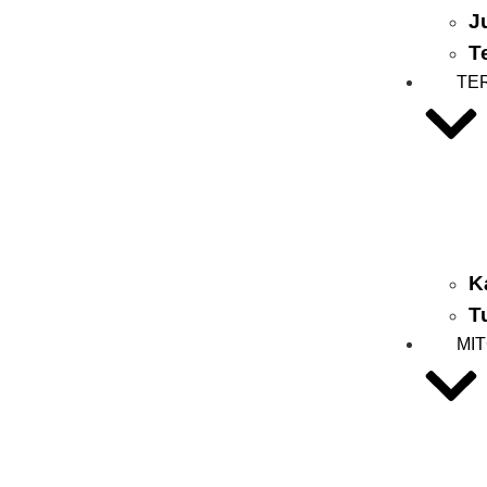
J
T
TE
K
T
MI