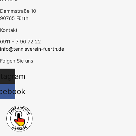
Dammstraße 10
90765 Fürth
Kontakt
0911 – 7 90 72 22
info@tennisverein-fuerth.de
Folgen Sie uns
stagram
cebook